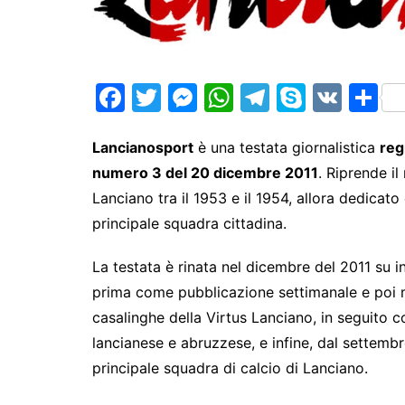
F
T
M
W
T
S
V
S
a
w
e
h
el
k
K
h
c
itt
s
at
e
y
ar
Lancianosport
è una testata giornalistica
reg
numero 3 del 20 dicembre 2011
. Riprende il
e
er
s
s
gr
p
e
Lanciano tra il 1953 e il 1954, allora dedicat
b
e
A
a
e
principale squadra cittadina.
o
n
p
m
o
g
p
La testata è rinata nel dicembre del 2011 su in
k
er
prima come pubblicazione settimanale e poi me
casalinghe della Virtus Lanciano, in seguito co
lancianese e abruzzese, e infine, dal settemb
principale squadra di calcio di Lanciano.