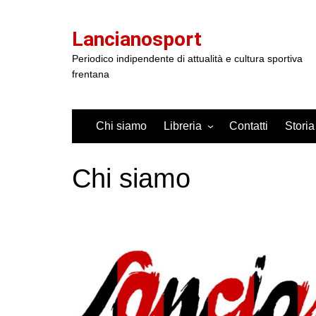
Salta
al
Lancianosport
contenuto
Periodico indipendente di attualità e cultura sportiva
frentana
Chi siamo
Libreria
Contatti
Storia
Chi siamo