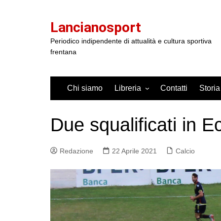
Salta
al
Lancianosport
contenuto
Periodico indipendente di attualità e cultura sportiva
frentana
Chi siamo
Libreria
Contatti
Storia
Due squalificati in E
Redazione
22 Aprile 2021
Calcio