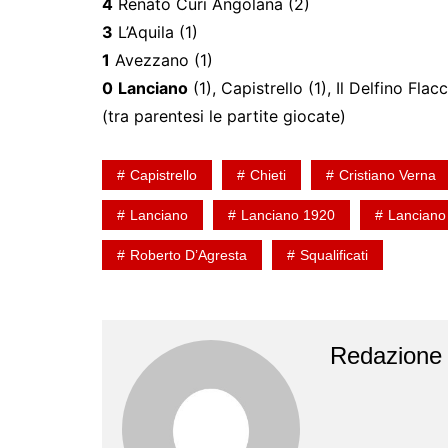
4
Renato Curi Angolana (2)
3
L’Aquila (1)
1
Avezzano (1)
0
Lanciano
(1), Capistrello (1), Il Delfino Fla
(tra parentesi le partite giocate)
Capistrello
Chieti
Cristiano Verna
Lanciano
Lanciano 1920
Lanciano
Roberto D’Agresta
Squalificati
Redazione