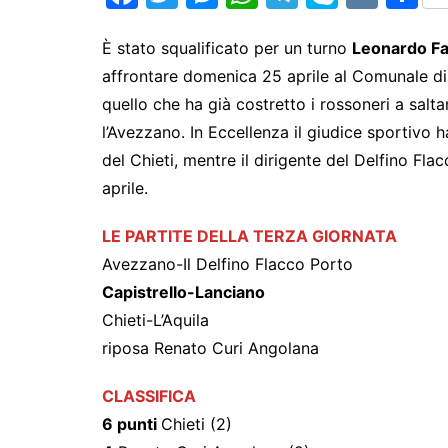
a
w
e
h
el
k
K
h
c
itt
s
at
e
y
ar
È stato squalificato per un turno
Leonardo Fa
affrontare domenica 25 aprile al Comunale di C
e
er
s
s
gr
p
e
quello che ha già costretto i rossoneri a sal
b
e
A
a
e
l’Avezzano. In Eccellenza il giudice sportivo
o
n
p
m
del Chieti, mentre il dirigente del Delfino Fl
o
g
p
aprile.
k
er
LE PARTITE DELLA TERZA GIORNATA
Avezzano-Il Delfino Flacco Porto
Capistrello-Lanciano
Chieti-L’Aquila
riposa Renato Curi Angolana
CLASSIFICA
6 punti
Chieti (2)