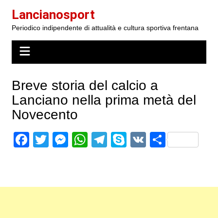
Salta
Lancianosport
al
Periodico indipendente di attualità e cultura sportiva frentana
contenuto
Breve storia del calcio a
Lanciano nella prima metà del
Novecento
F
T
M
W
T
S
V
S
a
w
e
h
el
k
K
h
c
itt
s
at
e
y
ar
e
er
s
s
gr
p
e
b
e
A
a
e
o
n
p
m