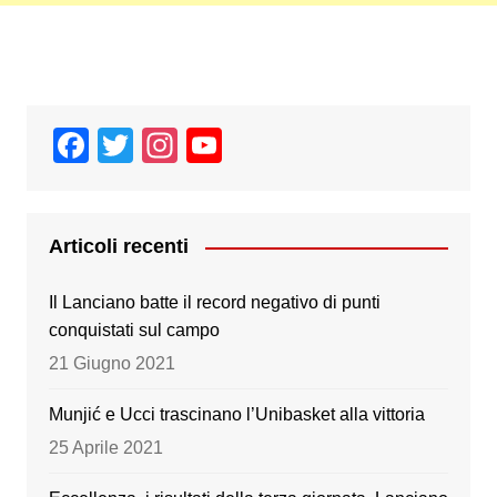
F
T
In
Y
a
wi
st
o
c
tt
a
u
e
er
gr
T
Articoli recenti
b
a
u
Il Lanciano batte il record negativo di punti
o
m
b
conquistati sul campo
o
e
21 Giugno 2021
k
Munjić e Ucci trascinano l’Unibasket alla vittoria
25 Aprile 2021