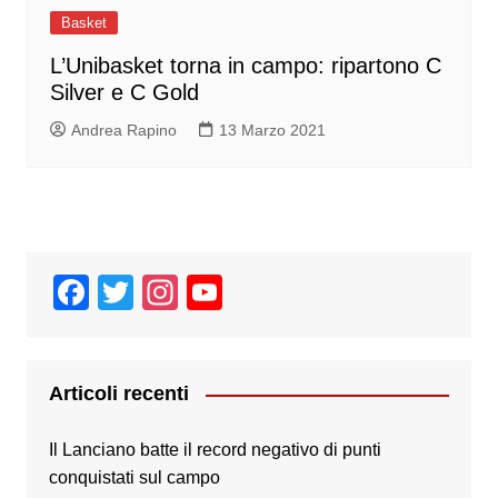
Basket
L’Unibasket torna in campo: ripartono C
Silver e C Gold
Andrea Rapino
13 Marzo 2021
F
T
In
Y
a
wi
st
o
c
tt
a
u
e
er
gr
T
Articoli recenti
b
a
u
Il Lanciano batte il record negativo di punti
o
m
b
conquistati sul campo