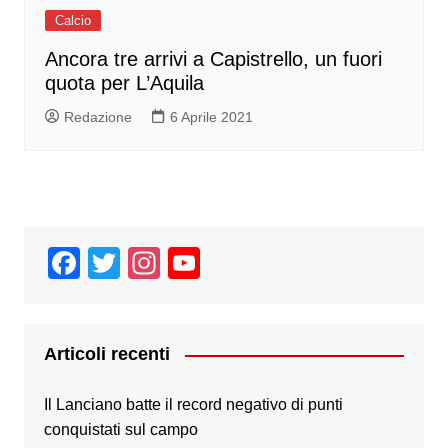
Calcio
Ancora tre arrivi a Capistrello, un fuori
quota per L’Aquila
Redazione
6 Aprile 2021
F
T
In
Y
a
wi
st
o
c
tt
a
u
e
er
gr
T
Articoli recenti
b
a
u
Il Lanciano batte il record negativo di punti
o
m
b
conquistati sul campo