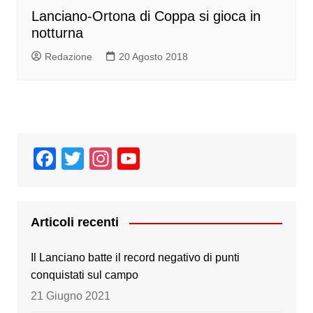
Lanciano-Ortona di Coppa si gioca in
notturna
Redazione
20 Agosto 2018
F
T
In
Y
a
wi
st
o
c
tt
a
u
e
er
gr
T
Articoli recenti
b
a
u
Il Lanciano batte il record negativo di punti
o
m
b
conquistati sul campo
o
e
21 Giugno 2021