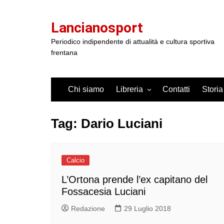
Salta
al
Lancianosport
contenuto
Periodico indipendente di attualità e cultura sportiva
frentana
Chi siamo
Libreria
Contatti
Storia
Tag:
Dario Luciani
Calcio
L’Ortona prende l’ex capitano del
Fossacesia Luciani
Redazione
29 Luglio 2018