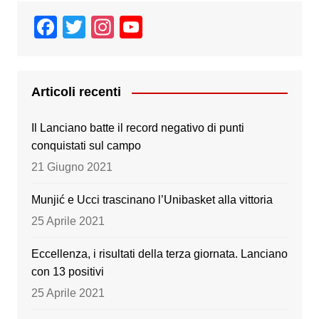
F
T
In
Y
a
wi
st
o
c
tt
a
u
e
er
gr
T
Articoli recenti
b
a
u
Il Lanciano batte il record negativo di punti
o
m
b
conquistati sul campo
o
e
21 Giugno 2021
k
Munjić e Ucci trascinano l’Unibasket alla vittoria
25 Aprile 2021
Eccellenza, i risultati della terza giornata. Lanciano
con 13 positivi
25 Aprile 2021