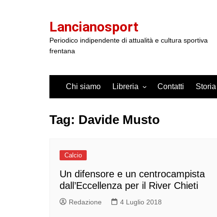
Salta
al
Lancianosport
contenuto
Periodico indipendente di attualità e cultura sportiva
frentana
Chi siamo
Libreria
Contatti
Storia
Tag:
Davide Musto
Calcio
Un difensore e un centrocampista
dall’Eccellenza per il River Chieti
Redazione
4 Luglio 2018