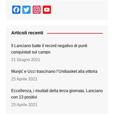
F
T
In
Y
a
wi
st
o
c
tt
a
u
e
er
gr
T
Articoli recenti
b
a
u
Il Lanciano batte il record negativo di punti
o
m
b
conquistati sul campo
o
e
21 Giugno 2021
k
Munjić e Ucci trascinano l’Unibasket alla vittoria
25 Aprile 2021
Eccellenza, i risultati della terza giornata. Lanciano
con 13 positivi
25 Aprile 2021