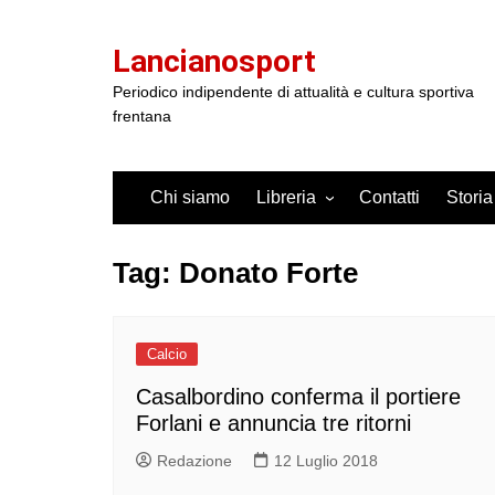
Salta
al
Lancianosport
contenuto
Periodico indipendente di attualità e cultura sportiva
frentana
Chi siamo
Libreria
Contatti
Storia
Tag:
Donato Forte
Calcio
Casalbordino conferma il portiere
Forlani e annuncia tre ritorni
Redazione
12 Luglio 2018