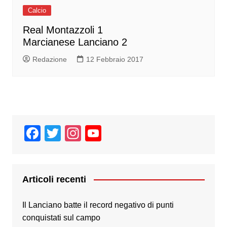
Calcio
Real Montazzoli 1
Marcianese Lanciano 2
Redazione
12 Febbraio 2017
F
T
In
Y
a
wi
st
o
c
tt
a
u
e
er
gr
T
Articoli recenti
b
a
u
Il Lanciano batte il record negativo di punti
o
m
b
conquistati sul campo