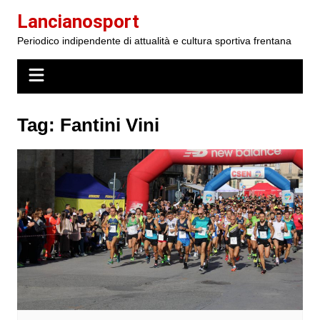
Salta
Lancianosport
al
Periodico indipendente di attualità e cultura sportiva frentana
contenuto
Tag:
Fantini Vini