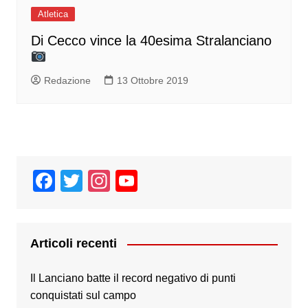
Atletica
Di Cecco vince la 40esima Stralanciano
Redazione
13 Ottobre 2019
F
T
In
Y
a
wi
st
o
c
tt
a
u
e
er
gr
T
Articoli recenti
b
a
u
Il Lanciano batte il record negativo di punti
o
m
b
conquistati sul campo