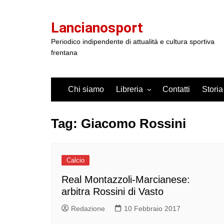
Salta
al
Lancianosport
contenuto
Periodico indipendente di attualità e cultura sportiva
frentana
Chi siamo
Libreria
Contatti
Storia
Tag:
Giacomo Rossini
Calcio
Real Montazzoli-Marcianese:
arbitra Rossini di Vasto
Redazione
10 Febbraio 2017