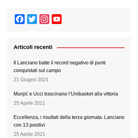
F
T
In
Y
a
wi
st
o
c
tt
a
u
e
er
gr
T
Articoli recenti
b
a
u
Il Lanciano batte il record negativo di punti
o
m
b
conquistati sul campo
o
e
21 Giugno 2021
k
Munjić e Ucci trascinano l’Unibasket alla vittoria
25 Aprile 2021
Eccellenza, i risultati della terza giornata. Lanciano
con 13 positivi
25 Aprile 2021