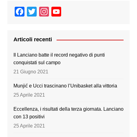
F
T
In
Y
a
wi
st
o
c
tt
a
u
e
er
gr
T
Articoli recenti
b
a
u
Il Lanciano batte il record negativo di punti
o
m
b
conquistati sul campo
o
e
21 Giugno 2021
k
Munjić e Ucci trascinano l’Unibasket alla vittoria
25 Aprile 2021
Eccellenza, i risultati della terza giornata. Lanciano
con 13 positivi
25 Aprile 2021