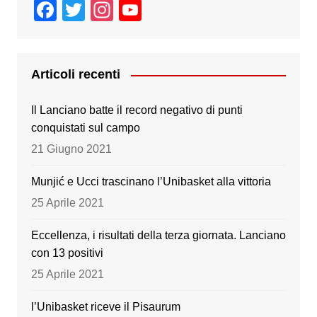
F
T
In
Y
a
wi
st
o
c
tt
a
u
e
er
gr
T
Articoli recenti
b
a
u
Il Lanciano batte il record negativo di punti
o
m
b
conquistati sul campo
o
e
21 Giugno 2021
k
Munjić e Ucci trascinano l’Unibasket alla vittoria
25 Aprile 2021
Eccellenza, i risultati della terza giornata. Lanciano
con 13 positivi
25 Aprile 2021
l’Unibasket riceve il Pisaurum