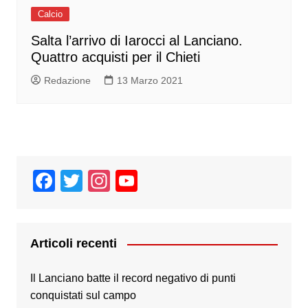
Calcio
Salta l’arrivo di Iarocci al Lanciano.
Quattro acquisti per il Chieti
Redazione
13 Marzo 2021
F
T
In
Y
a
wi
st
o
c
tt
a
u
e
er
gr
T
Articoli recenti
b
a
u
Il Lanciano batte il record negativo di punti
o
m
b
conquistati sul campo