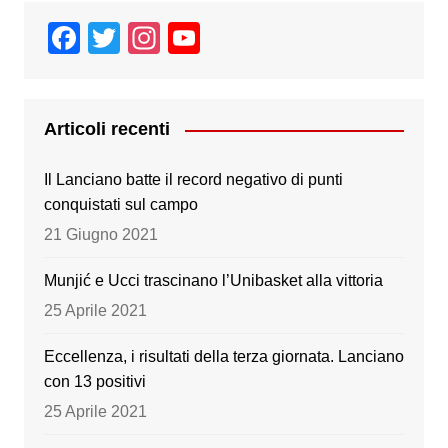
F
T
In
Y
a
wi
st
o
c
tt
a
u
e
er
gr
T
Articoli recenti
b
a
u
Il Lanciano batte il record negativo di punti
o
m
b
conquistati sul campo
o
e
21 Giugno 2021
k
Munjić e Ucci trascinano l’Unibasket alla vittoria
25 Aprile 2021
Eccellenza, i risultati della terza giornata. Lanciano
con 13 positivi
25 Aprile 2021