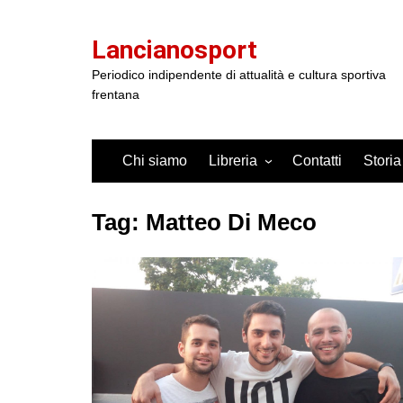
Salta
al
Lancianosport
contenuto
Periodico indipendente di attualità e cultura sportiva
frentana
Chi siamo
Libreria
Contatti
Storia
Tag:
Matteo Di Meco