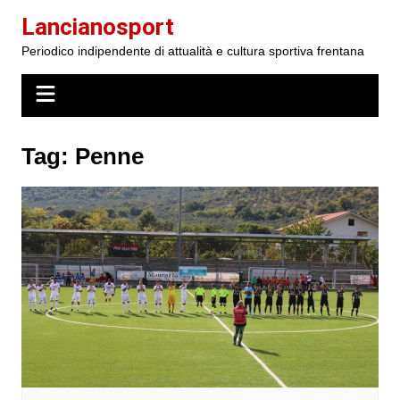
Salta
Lancianosport
al
Periodico indipendente di attualità e cultura sportiva frentana
contenuto
Tag:
Penne