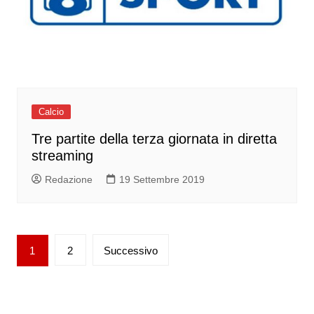
Calcio
Tre partite della terza giornata in diretta
streaming
Redazione
19 Settembre 2019
Paginazione
1
2
Successivo
degli
articoli