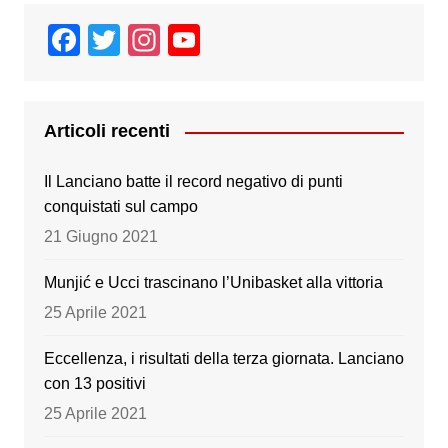
F
T
In
Y
a
wi
st
o
c
tt
a
u
e
er
gr
T
Articoli recenti
b
a
u
Il Lanciano batte il record negativo di punti
o
m
b
conquistati sul campo
o
e
21 Giugno 2021
k
Munjić e Ucci trascinano l’Unibasket alla vittoria
25 Aprile 2021
Eccellenza, i risultati della terza giornata. Lanciano
con 13 positivi
25 Aprile 2021