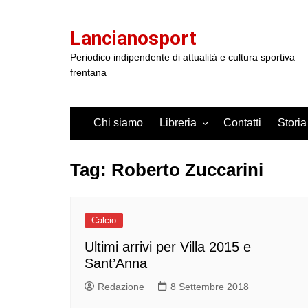
Salta
al
Lancianosport
contenuto
Periodico indipendente di attualità e cultura sportiva
frentana
Chi siamo
Libreria
Contatti
Storia
Tag:
Roberto Zuccarini
Calcio
Ultimi arrivi per Villa 2015 e
Sant’Anna
Redazione
8 Settembre 2018