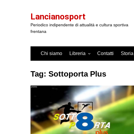
Salta
al
Lancianosport
contenuto
Periodico indipendente di attualità e cultura sportiva
frentana
Chi siamo
Libreria
Contatti
Storia
Tag:
Sottoporta Plus