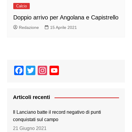
Calcio
Doppio arrivo per Angolana e Capistrello
Redazione
15 Aprile 2021
F
T
In
Y
a
wi
st
o
c
tt
a
u
e
er
gr
T
Articoli recenti
b
a
u
Il Lanciano batte il record negativo di punti
o
m
b
conquistati sul campo
o
e
21 Giugno 2021