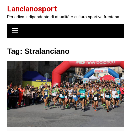
Salta
Lancianosport
al
Periodico indipendente di attualità e cultura sportiva frentana
contenuto
Tag:
Stralanciano