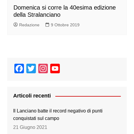
Domenica si corre la 40esima edizione
della Stralanciano
Redazione
9 Ottobre 2019
F
T
In
Y
a
wi
st
o
c
tt
a
u
e
er
gr
T
Articoli recenti
b
a
u
Il Lanciano batte il record negativo di punti
o
m
b
conquistati sul campo
o
e
21 Giugno 2021