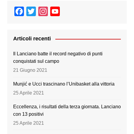
F
T
In
Y
a
wi
st
o
c
tt
a
u
e
er
gr
T
Articoli recenti
b
a
u
Il Lanciano batte il record negativo di punti
o
m
b
conquistati sul campo
o
e
21 Giugno 2021
k
Munjić e Ucci trascinano l’Unibasket alla vittoria
25 Aprile 2021
Eccellenza, i risultati della terza giornata. Lanciano
con 13 positivi
25 Aprile 2021