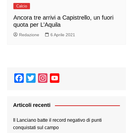
Calcio
Ancora tre arrivi a Capistrello, un fuori
quota per L’Aquila
Redazione
6 Aprile 2021
F
T
In
Y
a
wi
st
o
c
tt
a
u
e
er
gr
T
Articoli recenti
b
a
u
Il Lanciano batte il record negativo di punti
o
m
b
conquistati sul campo