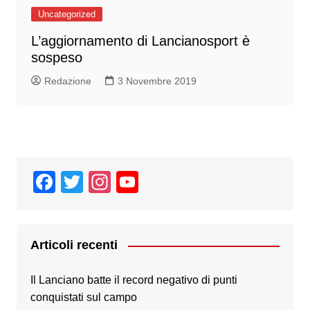
Uncategorized
L’aggiornamento di Lancianosport è
sospeso
Redazione
3 Novembre 2019
F
T
In
Y
a
wi
st
o
c
tt
a
u
e
er
gr
T
Articoli recenti
b
a
u
Il Lanciano batte il record negativo di punti
o
m
b
conquistati sul campo