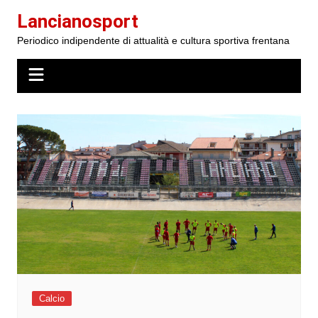
Salta
Lancianosport
al
Periodico indipendente di attualità e cultura sportiva frentana
contenuto
Calcio