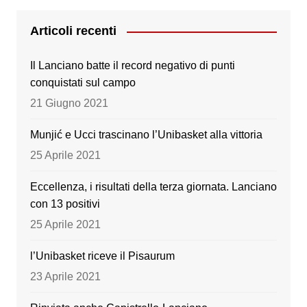
c
tt
a
u
e
er
gr
T
Articoli recenti
b
a
u
Il Lanciano batte il record negativo di punti
o
m
b
conquistati sul campo
o
e
21 Giugno 2021
k
Munjić e Ucci trascinano l’Unibasket alla vittoria
25 Aprile 2021
Eccellenza, i risultati della terza giornata. Lanciano
con 13 positivi
25 Aprile 2021
l’Unibasket riceve il Pisaurum
23 Aprile 2021