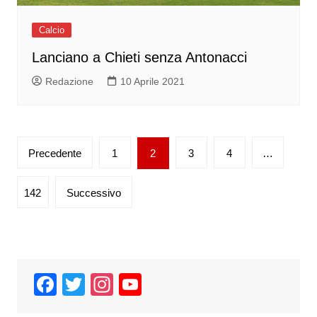
Calcio
Lanciano a Chieti senza Antonacci
Redazione
10 Aprile 2021
Paginazione
Precedente
1
2
3
4
…
degli
articoli
142
Successivo
F
T
In
Y
a
wi
st
o