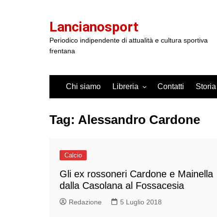
Salta
al
Lancianosport
contenuto
Periodico indipendente di attualità e cultura sportiva
frentana
Chi siamo
Libreria
Contatti
Storia
Tag:
Alessandro Cardone
Calcio
Gli ex rossoneri Cardone e Mainella
dalla Casolana al Fossacesia
Redazione
5 Luglio 2018