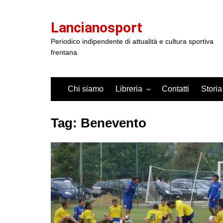
Salta
al
Lancianosport
contenuto
Periodico indipendente di attualità e cultura sportiva
frentana
Chi siamo
Libreria
Contatti
Storia
Tag:
Benevento