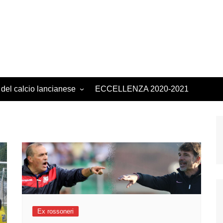
 del calcio lancianese
ECCELLENZA 2020-2021
Ex rossoneri