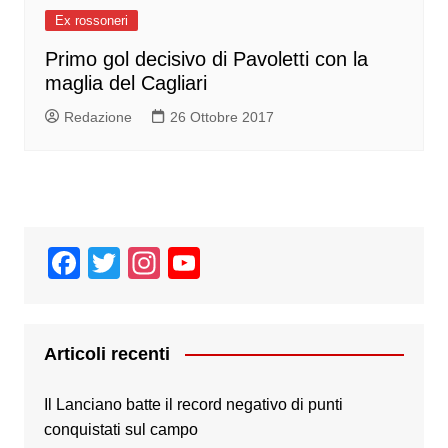
Ex rossoneri
Primo gol decisivo di Pavoletti con la
maglia del Cagliari
Redazione
26 Ottobre 2017
F
T
In
Y
a
wi
st
o
c
tt
a
u
e
er
gr
T
Articoli recenti
b
a
u
Il Lanciano batte il record negativo di punti
o
m
b
conquistati sul campo