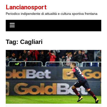
Salta
Lancianosport
al
Periodico indipendente di attualità e cultura sportiva frentana
contenuto
Tag:
Cagliari