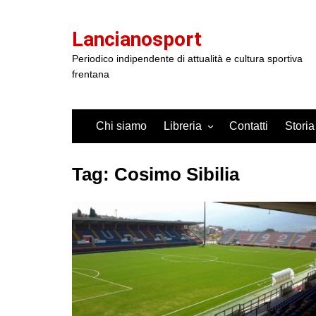
Salta
al
Lancianosport
contenuto
Periodico indipendente di attualità e cultura sportiva
frentana
Chi siamo
Libreria
Contatti
Storia
Tag:
Cosimo Sibilia