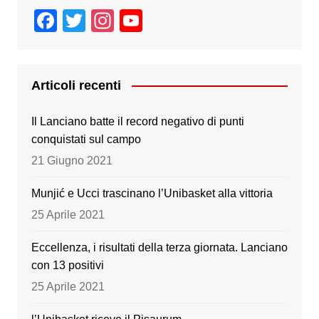
F
T
In
Y
a
wi
st
o
c
tt
a
u
e
er
gr
T
Articoli recenti
b
a
u
Il Lanciano batte il record negativo di punti
o
m
b
conquistati sul campo
o
e
21 Giugno 2021
k
Munjić e Ucci trascinano l’Unibasket alla vittoria
25 Aprile 2021
Eccellenza, i risultati della terza giornata. Lanciano
con 13 positivi
25 Aprile 2021