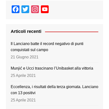
F
T
In
Y
a
wi
st
o
c
tt
a
u
e
er
gr
T
Articoli recenti
b
a
u
Il Lanciano batte il record negativo di punti
o
m
b
conquistati sul campo
o
e
21 Giugno 2021
k
Munjić e Ucci trascinano l’Unibasket alla vittoria
25 Aprile 2021
Eccellenza, i risultati della terza giornata. Lanciano
con 13 positivi
25 Aprile 2021