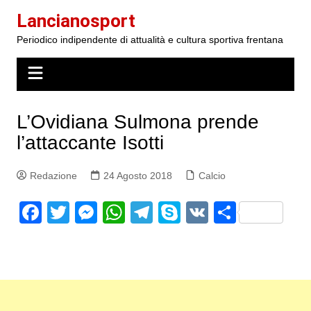
Salta
Lancianosport
al
Periodico indipendente di attualità e cultura sportiva frentana
contenuto
L’Ovidiana Sulmona prende
l’attaccante Isotti
Redazione
24 Agosto 2018
Calcio
F
T
M
W
T
S
V
S
a
w
e
h
el
k
K
h
c
itt
s
at
e
y
ar
e
er
s
s
gr
p
e
b
e
A
a
e