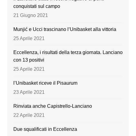
o
m
b
conquistati sul campo
o
e
21 Giugno 2021
k
Munjić e Ucci trascinano l’Unibasket alla vittoria
25 Aprile 2021
Eccellenza, i risultati della terza giornata. Lanciano
con 13 positivi
25 Aprile 2021
l’Unibasket riceve il Pisaurum
23 Aprile 2021
Rinviata anche Capistrello-Lanciano
22 Aprile 2021
Due squalificati in Eccellenza