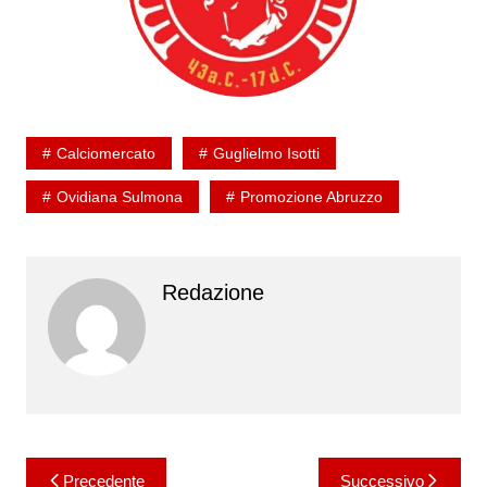
Calciomercato
Guglielmo Isotti
Ovidiana Sulmona
Promozione Abruzzo
Redazione
Navigazione
Precedente
Successivo