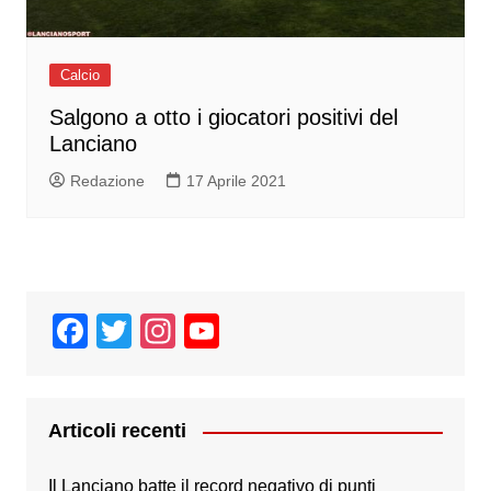
Calcio
Salgono a otto i giocatori positivi del
Lanciano
Redazione
17 Aprile 2021
F
T
In
Y
a
wi
st
o
c
tt
a
u
e
er
gr
T
Articoli recenti
b
a
u
Il Lanciano batte il record negativo di punti