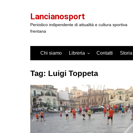
Salta
al
Lancianosport
contenuto
Periodico indipendente di attualità e cultura sportiva
frentana
Chi siamo
Libreria
Contatti
Storia
Tag:
Luigi Toppeta