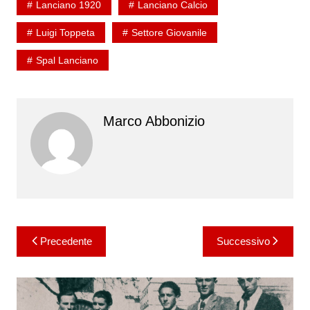
Lanciano 1920
Lanciano Calcio
Luigi Toppeta
Settore Giovanile
Spal Lanciano
Marco Abbonizio
Navigazione
Precedente
Successivo
articoli