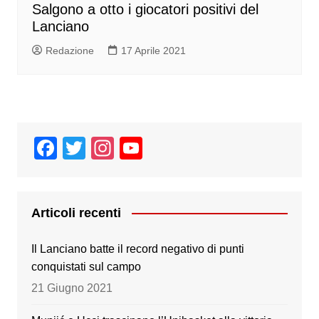
Salgono a otto i giocatori positivi del
Lanciano
Redazione
17 Aprile 2021
F
T
In
Y
a
wi
st
o
c
tt
a
u
e
er
gr
T
Articoli recenti
b
a
u
Il Lanciano batte il record negativo di punti
o
m
b
conquistati sul campo
o
e
21 Giugno 2021
k