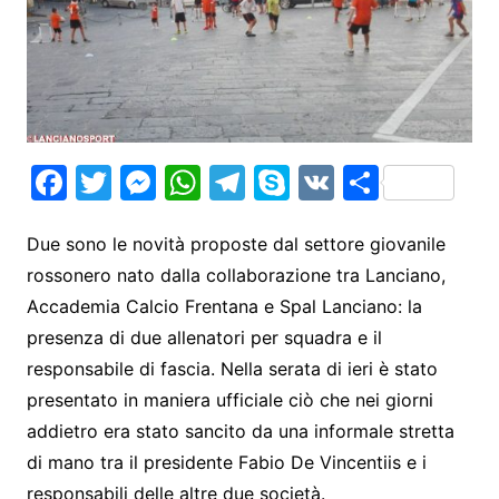
F
T
M
W
T
S
V
S
a
w
e
h
el
k
K
h
c
itt
s
at
e
y
ar
Due sono le novità proposte dal settore giovanile
rossonero nato dalla collaborazione tra Lanciano,
e
er
s
s
gr
p
e
Accademia Calcio Frentana e Spal Lanciano: la
b
e
A
a
e
presenza di due allenatori per squadra e il
o
n
p
m
responsabile di fascia. Nella serata di ieri è stato
o
g
p
presentato in maniera ufficiale ciò che nei giorni
k
er
addietro era stato sancito da una informale stretta
di mano tra il presidente Fabio De Vincentiis e i
responsabili delle altre due società.