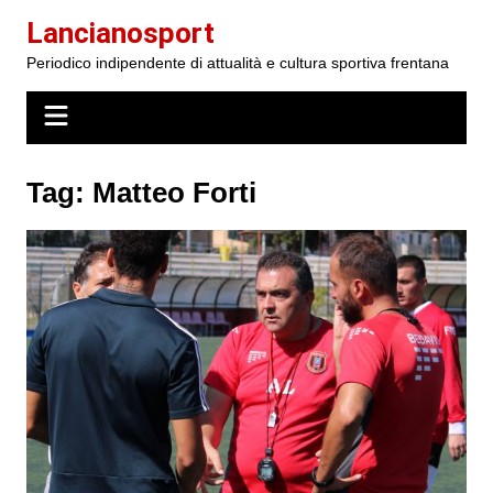
Salta
Lancianosport
al
Periodico indipendente di attualità e cultura sportiva frentana
contenuto
Tag:
Matteo Forti