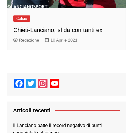
Calcio
Chieti-Lanciano, sfida con tanti ex
Redazione
10 Aprile 2021
F
T
In
Y
a
wi
st
o
c
tt
a
u
e
er
gr
T
Articoli recenti
b
a
u
Il Lanciano batte il record negativo di punti
o
m
b
conquistati sul campo