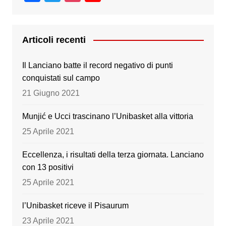
a
wi
st
o
c
tt
a
u
e
er
gr
T
Articoli recenti
b
a
u
Il Lanciano batte il record negativo di punti
o
m
b
conquistati sul campo
o
e
21 Giugno 2021
k
Munjić e Ucci trascinano l’Unibasket alla vittoria
25 Aprile 2021
Eccellenza, i risultati della terza giornata. Lanciano
con 13 positivi
25 Aprile 2021
l’Unibasket riceve il Pisaurum
23 Aprile 2021