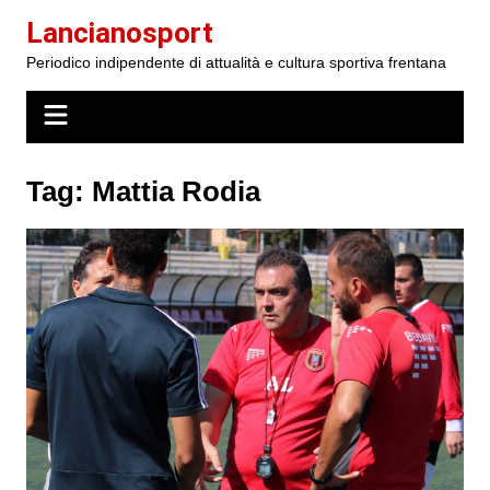
Salta
Lancianosport
al
Periodico indipendente di attualità e cultura sportiva frentana
contenuto
Tag:
Mattia Rodia