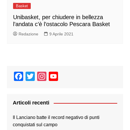
Basket
Unibasket, per chiudere in bellezza
l’andata c’è l’ostacolo Pescara Basket
Redazione
9 Aprile 2021
F
T
In
Y
a
wi
st
o
c
tt
a
u
e
er
gr
T
Articoli recenti
b
a
u
Il Lanciano batte il record negativo di punti
o
m
b
conquistati sul campo