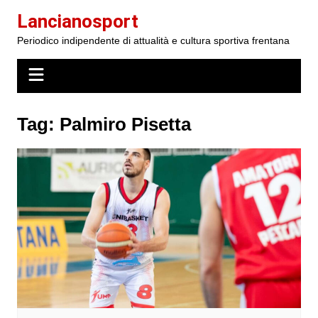
Salta
Lancianosport
al
Periodico indipendente di attualità e cultura sportiva frentana
contenuto
Tag:
Palmiro Pisetta