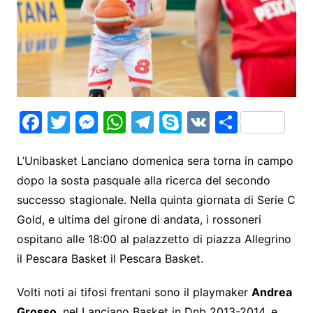
F
T
M
W
T
S
V
S
a
w
e
h
el
k
K
h
c
itt
s
at
e
y
ar
L’Unibasket Lanciano domenica sera torna in campo
dopo la sosta pasquale alla ricerca del secondo
e
er
s
s
gr
p
e
successo stagionale. Nella quinta giornata di Serie C
b
e
A
a
e
Gold, e ultima del girone di andata, i rossoneri
o
n
p
m
ospitano alle 18:00 al palazzetto di piazza Allegrino
o
g
p
il Pescara Basket il Pescara Basket.
k
er
Volti noti ai tifosi frentani sono il playmaker
Andrea
Grosso
, nel Lanciano Basket in Dnb 2013-2014, e