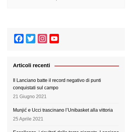
F
T
In
Y
a
wi
st
o
c
tt
a
u
e
er
gr
T
Articoli recenti
b
a
u
Il Lanciano batte il record negativo di punti
o
m
b
conquistati sul campo
o
e
21 Giugno 2021
k
Munjić e Ucci trascinano l’Unibasket alla vittoria
25 Aprile 2021