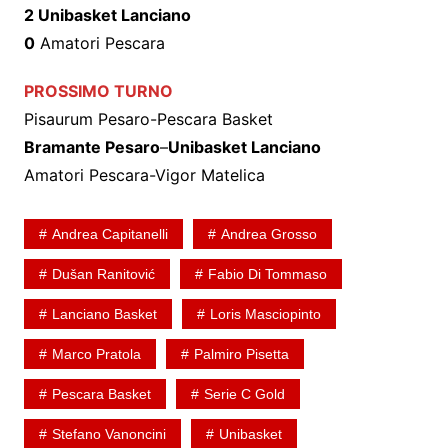
2 Unibasket Lanciano
0
Amatori Pescara
PROSSIMO TURNO
Pisaurum Pesaro-Pescara Basket
Bramante Pesaro
–
Unibasket Lanciano
Amatori Pescara-Vigor Matelica
Andrea Capitanelli
Andrea Grosso
Dušan Ranitović
Fabio Di Tommaso
Lanciano Basket
Loris Masciopinto
Marco Pratola
Palmiro Pisetta
Pescara Basket
Serie C Gold
Stefano Vanoncini
Unibasket