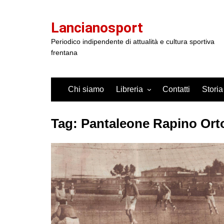
Salta
al
Lancianosport
contenuto
Periodico indipendente di attualità e cultura sportiva
frentana
Chi siamo
Libreria
Contatti
Storia
Tag:
Pantaleone Rapino Ort