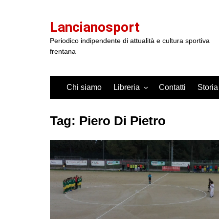
Salta
al
Lancianosport
contenuto
Periodico indipendente di attualità e cultura sportiva
frentana
Chi siamo
Libreria
Contatti
Storia
Tag:
Piero Di Pietro