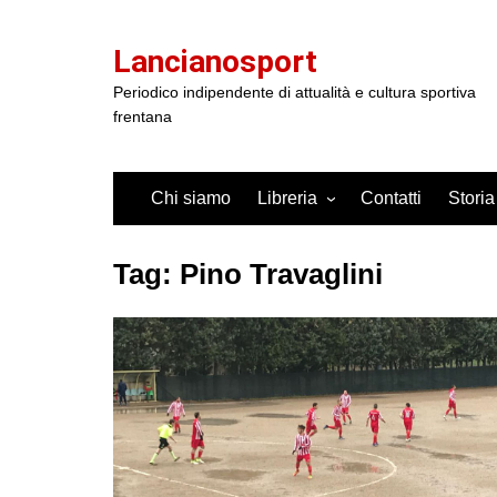
Salta
al
Lancianosport
contenuto
Periodico indipendente di attualità e cultura sportiva
frentana
Chi siamo
Libreria
Contatti
Storia
Tag:
Pino Travaglini