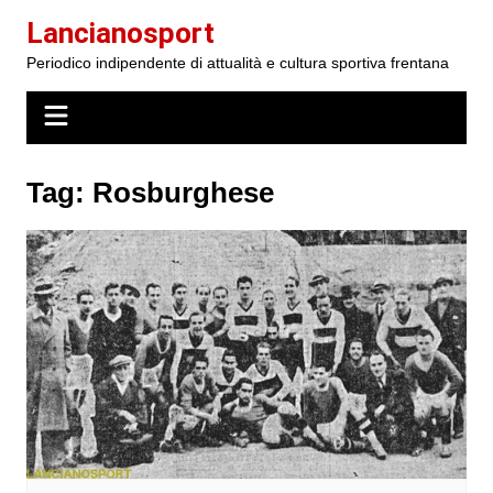
Salta
Lancianosport
al
Periodico indipendente di attualità e cultura sportiva frentana
contenuto
Tag:
Rosburghese