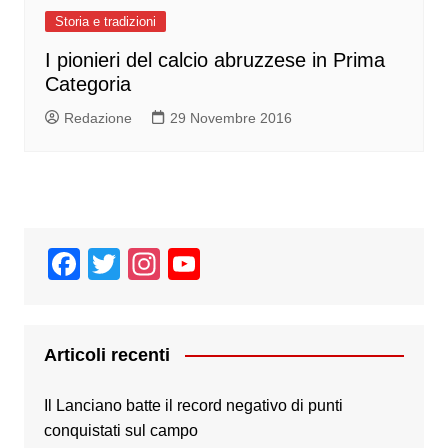
Storia e tradizioni
I pionieri del calcio abruzzese in Prima
Categoria
Redazione
29 Novembre 2016
F
T
In
Y
a
wi
st
o
c
tt
a
u
e
er
gr
T
Articoli recenti
b
a
u
Il Lanciano batte il record negativo di punti
o
m
b
conquistati sul campo