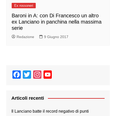
Ex rossoneri
Baroni in A: con Di Francesco un altro
ex Lanciano in panchina nella massima
serie
Redazione
9 Giugno 2017
F
T
In
Y
a
wi
st
o
c
tt
a
u
e
er
gr
T
Articoli recenti
b
a
u
Il Lanciano batte il record negativo di punti
o
m
b