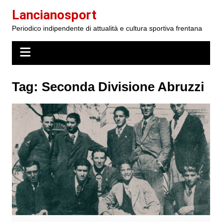
Salta
Lancianosport
al
Periodico indipendente di attualità e cultura sportiva frentana
contenuto
Tag:
Seconda Divisione Abruzzi