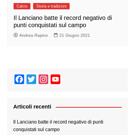
Calcio
Storia e tradizioni
Il Lanciano batte il record negativo di
punti conquistati sul campo
Andrea Rapino
21 Giugno 2021
F
T
In
Y
a
wi
st
o
c
tt
a
u
e
er
gr
T
Articoli recenti
b
a
u
Il Lanciano batte il record negativo di punti
o
m
b
conquistati sul campo