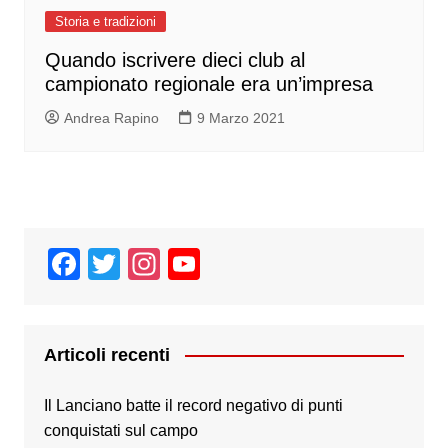
Storia e tradizioni
Quando iscrivere dieci club al
campionato regionale era un’impresa
Andrea Rapino
9 Marzo 2021
F
T
In
Y
a
wi
st
o
c
tt
a
u
e
er
gr
T
Articoli recenti
b
a
u
Il Lanciano batte il record negativo di punti
o
m
b
conquistati sul campo