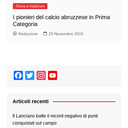
Storia e tradizioni
I pionieri del calcio abruzzese in Prima
Categoria
Redazione
29 Novembre 2016
F
T
In
Y
a
wi
st
o
c
tt
a
u
e
er
gr
T
Articoli recenti
b
a
u
Il Lanciano batte il record negativo di punti
o
m
b
conquistati sul campo