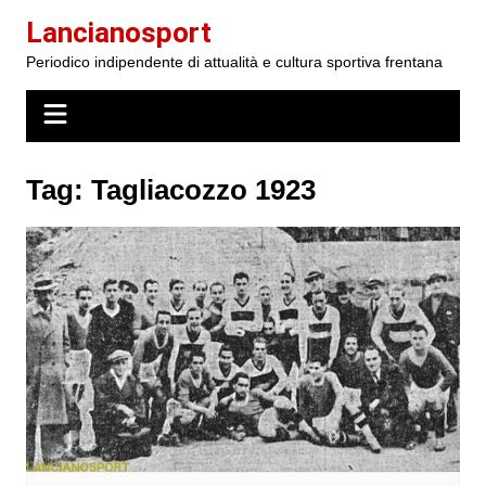
Salta
Lancianosport
al
Periodico indipendente di attualità e cultura sportiva frentana
contenuto
Tag:
Tagliacozzo 1923